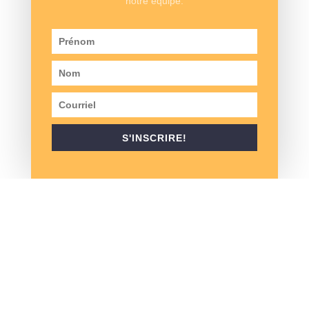
notre équipe.
Une autre tradition est le
Dawn Patrol
(la patrouille de
l’aube). Les passionnés se rassemblent sur le terrain
aux premières heures du matin, même avant le lever du
soleil, pour admirer les voitures entrer sur le parcours
de golf. Les lève-tôts reçoivent une casquette de
S'INSCRIRE!
collection pour récompenser leur enthousiasme. Le café
et les beignes sont également servis.
Le moment de vérité
Au cours de la journée, des juges expérimentés ont
évalué et noté les voitures participantes en fonction de
leurs mérites. Certains juges le font depuis plusieurs
décennies! Chaque année, une nouvelle cravate ou
écharpe identifie les juges. Ce sont également des
articles de collection, tout comme les casquettes