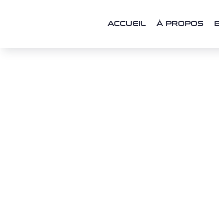
ACCUEIL
À PROPOS