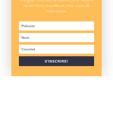
Rejoignez notre liste de diffusion pour recevoir
certains amateurs de Jaguar en raison de l’absence de
les dernières nouvelles et mises à jour de
détails traditionnels de Jaguar tels que la présence de
notre équipe.
chrome, la calandre typique et le tableau de bord en
bois de noyer. Progressivement, l’intérieur des XJS est
devenu plus luxueux. Celle de 1992 dans la Collection
Automobile Demers possède des sièges en cuir
Connolly et un tableau de bord en bois.
Jaguar a d’abord lancé la XJS en tant que voiture
fermée avec un “toit à contreforts volants”. On croit que
les ouvriers de Jaguar anticipaient que le resserrement
S'INSCRIRE!
des lois américaines sur la sécurité interdirait
complètement les voitures décapotables. Avec le temps,
des changements ont été apportés au modèle et
différentes options sont devenues disponibles.
Notamment, de 1991 à 1992, la XJ-S est devenue la
XJS après une refonte. L’extérieur ainsi que le moteur
ont été améliorés. L’introduction d’une culasse à haute
efficacité (HE) en 1981 a amélioré l’économie de